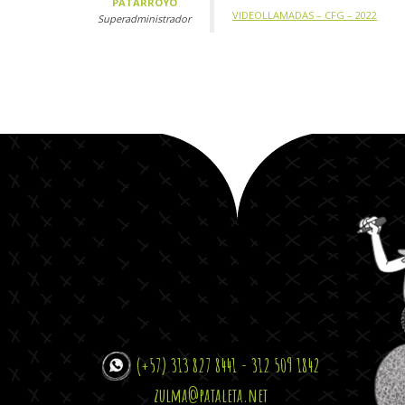
PATARROYO
VIDEOLLAMADAS – CFG – 2022
Superadministrador
(+57) 313 827 8441 - 312 509 1842
zulma@pataleta.net