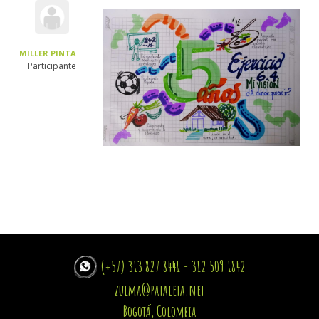
MILLER PINTA
Participante
(+57) 313 827 8441 - 312 509 1842
zulma@pataleta.net
Bogotá, Colombia