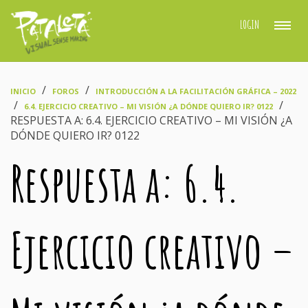
LOGIN
›
›
INICIO
FOROS
INTRODUCCIÓN A LA FACILITACIÓN GRÁFICA – 2022
›
›
6.4. EJERCICIO CREATIVO – MI VISIÓN ¿A DÓNDE QUIERO IR? 0122
RESPUESTA A: 6.4. EJERCICIO CREATIVO – MI VISIÓN ¿A
DÓNDE QUIERO IR? 0122
Respuesta a: 6.4.
Ejercicio creativo –