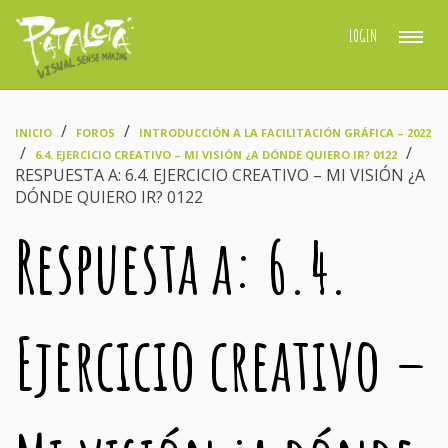
LOGIN
›
›
INICIO
FOROS
INTRODUCCIÓN A LA FACILITACIÓN GRÁFICA – 2022
›
›
6.4. EJERCICIO CREATIVO – MI VISIÓN ¿A DÓNDE QUIERO IR? 0122
RESPUESTA A: 6.4. EJERCICIO CREATIVO – MI VISIÓN ¿A
DÓNDE QUIERO IR? 0122
Respuesta a: 6.4.
Ejercicio creativo –