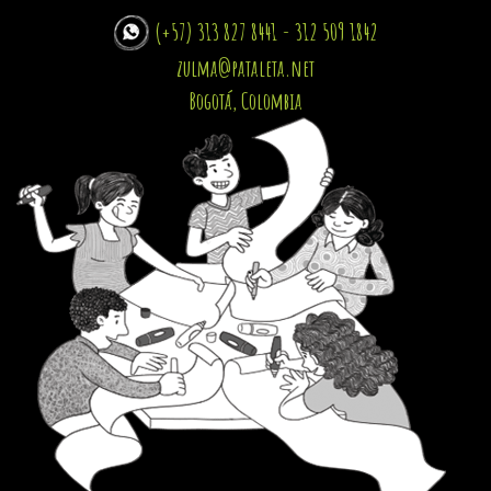
(+57) 313 827 8441 - 312 509 1842
zulma@pataleta.net
Bogotá, Colombia