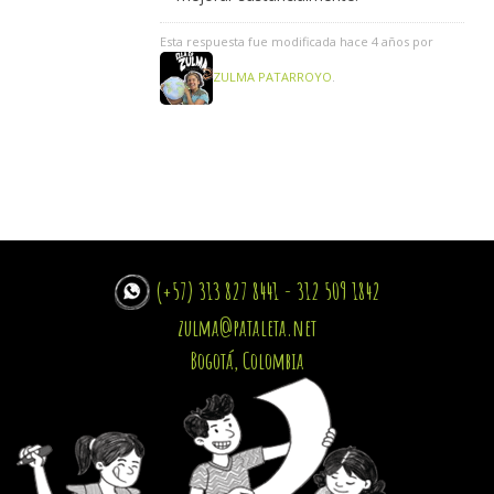
Esta respuesta fue modificada hace 4 años por
ZULMA PATARROYO
.
(+57) 313 827 8441 - 312 509 1842
zulma@pataleta.net
Bogotá, Colombia