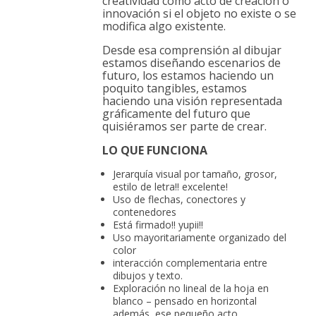
creatividad como acto de creación o
innovación si el objeto no existe o se
modifica algo existente.
Desde esa comprensión al dibujar
estamos diseñando escenarios de
futuro, los estamos haciendo un
poquito tangibles, estamos
haciendo una visión representada
gráficamente del futuro que
quisiéramos ser parte de crear.
LO QUE FUNCIONA
Jerarquía visual por tamaño, grosor,
estilo de letra!! excelente!
Uso de flechas, conectores y
contenedores
Está firmado!! yupii!!
Uso mayoritariamente organizado del
color
interacción complementaria entre
dibujos y texto.
Exploración no lineal de la hoja en
blanco – pensado en horizontal
además, ese pequeño acto