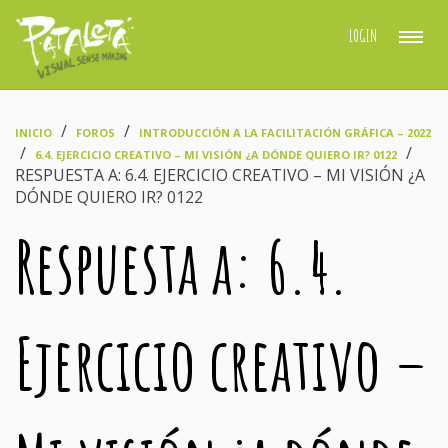
LOGIN
›
›
INICIO
FOROS
INTRODUCCIÓN A LA FACILITACIÓN GRÁFICA – 2022
›
›
6.4. EJERCICIO CREATIVO – MI VISIÓN ¿A DÓNDE QUIERO IR? 0122
RESPUESTA A: 6.4. EJERCICIO CREATIVO – MI VISIÓN ¿A
DÓNDE QUIERO IR? 0122
Respuesta a: 6.4.
Ejercicio creativo –