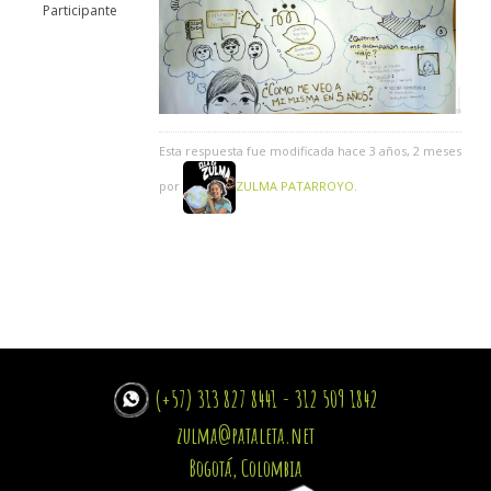
Participante
Esta respuesta fue modificada hace 3 años, 2 meses
por
ZULMA PATARROYO
.
(+57) 313 827 8441 - 312 509 1842
zulma@pataleta.net
Bogotá, Colombia