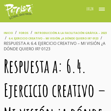
LOGIN
›
›
INICIO
FOROS
INTRODUCCIÓN A LA FACILITACIÓN GRÁFICA – 2023
›
›
6.4. EJERCICIO CREATIVO – MI VISIÓN ¿A DÓNDE QUIERO IR? 0123
RESPUESTA A: 6.4. EJERCICIO CREATIVO – MI VISIÓN ¿A
DÓNDE QUIERO IR? 0123
Respuesta a: 6.4.
Ejercicio creativo –