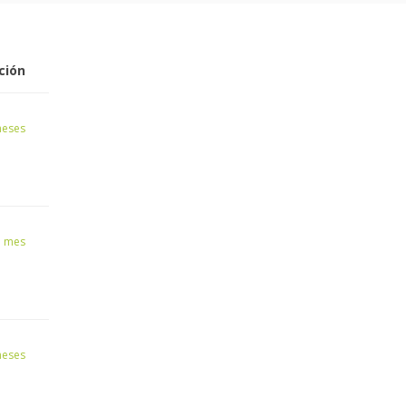
ción
meses
1 mes
meses