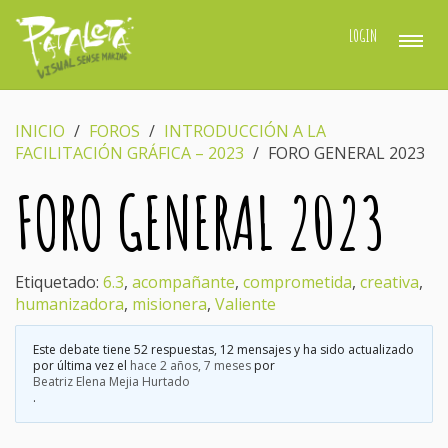
LOGIN
INICIO
›
FOROS
›
INTRODUCCIÓN A LA
FACILITACIÓN GRÁFICA – 2023
›
FORO GENERAL 2023
FORO GENERAL 2023
Etiquetado:
6.3
,
acompañante
,
comprometida
,
creativa
,
humanizadora
,
misionera
,
Valiente
Este debate tiene 52 respuestas, 12 mensajes y ha sido actualizado
por última vez el
hace 2 años, 7 meses
por
Beatriz Elena Mejia Hurtado
.