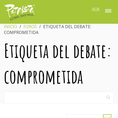
LOGIN
INICIO
›
FOROS
›
ETIQUETA DEL DEBATE:
COMPROMETIDA
Etiqueta del debate:
comprometida