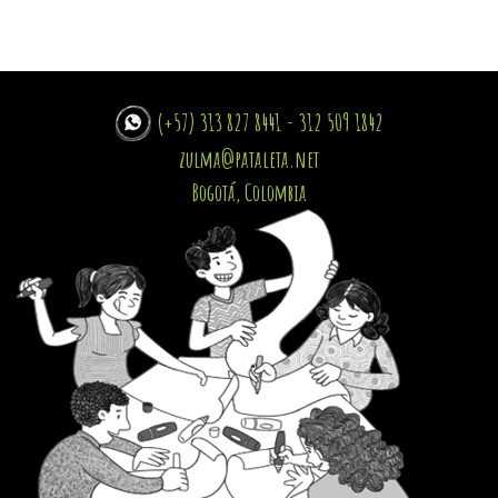
(+57) 313 827 8441 - 312 509 1842
zulma@pataleta.net
Bogotá, Colombia