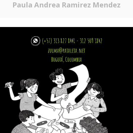
Paula Andrea Ramirez Mendez
(+57) 313 827 8441 - 312 509 1842
zulma@pataleta.net
Bogotá, Colombia