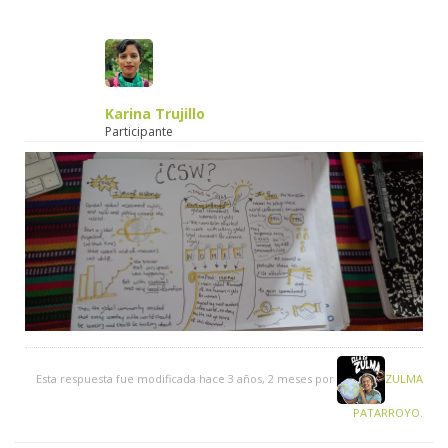
Karina Trujillo
Participante
Esta respuesta fue modificada hace 3 años, 2 meses por
ZULMA
PATARROYO
.