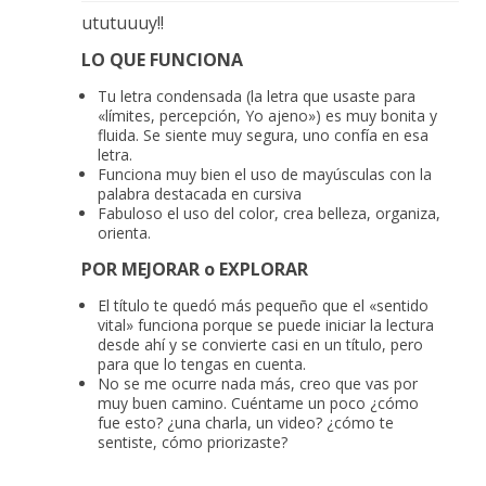
ututuuuy!!
LO QUE FUNCIONA
Tu letra condensada (la letra que usaste para
«límites, percepción, Yo ajeno») es muy bonita y
fluida. Se siente muy segura, uno confía en esa
letra.
Funciona muy bien el uso de mayúsculas con la
palabra destacada en cursiva
Fabuloso el uso del color, crea belleza, organiza,
orienta.
POR MEJORAR o EXPLORAR
El título te quedó más pequeño que el «sentido
vital» funciona porque se puede iniciar la lectura
desde ahí y se convierte casi en un título, pero
para que lo tengas en cuenta.
No se me ocurre nada más, creo que vas por
muy buen camino. Cuéntame un poco ¿cómo
fue esto? ¿una charla, un video? ¿cómo te
sentiste, cómo priorizaste?