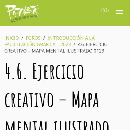
LOGIN
INICIO
›
FOROS
›
INTRODUCCIÓN A LA
FACILITACIÓN GRÁFICA – 2023
›
4.6. EJERCICIO
CREATIVO – MAPA MENTAL ILUSTRADO 0123
4.6. Ejercicio
creativo – Mapa
mental ilustrado