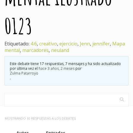
0123
Etiquetado:
4.6
,
creativo
,
ejercicio
,
Jenn
,
jennifer
,
Mapa
mental
,
marcadores
,
neuland
Este debate tiene 17 respuestas, 7 mensajes y ha sido actualizado
por última vez el
hace 3 años, 2 meses
por
Zulma Patarroyo
.
MOSTRANDO 10 RESPUESTAS A LOS DEBATES
Autor
Entradas