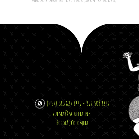
VIENDO 3 DEBATES - DEL 1 AL 3 (DE UN TOTAL DE 3)
(+57) 313 827 8441 - 312 509 1842
zulma@pataleta.net
Bogotá, Colombia