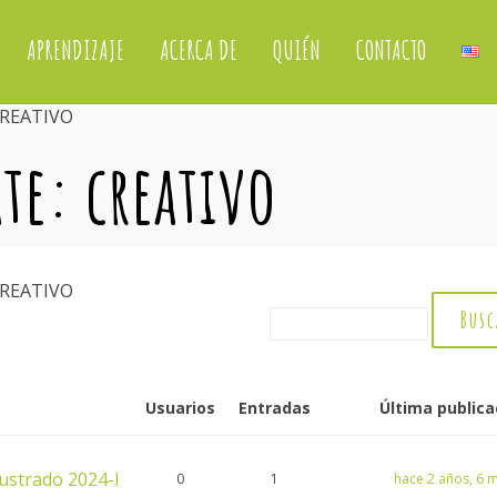
APRENDIZAJE
ACERCA DE
QUIÉN
CONTACTO
CREATIVO
ate: creativo
CREATIVO
Usuarios
Entradas
Última publica
lustrado 2024-I
0
1
hace 2 años, 6 