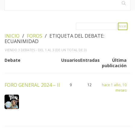
INICIO
›
FOROS
›
ETIQUETA DEL DEBATE:
ECUANIMIDAD
VIENDO 3 DEBATES - DEL 1 AL 3 (DE UN TOTAL DE 3)
Debate
Usuarios
Entradas
Última
publicación
FORO GENERAL 2024 – II
9
12
hace 1 año, 10
meses