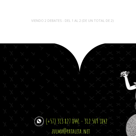
VIENDO 2 DEBATES - DEL 1 AL 2 (DE UN TOTAL DE 2)
(+57) 313 827 8441 - 312 509 1842
zulma@pataleta.net