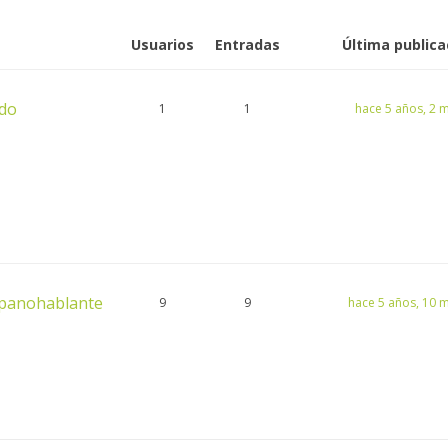
Usuarios
Entradas
Última publica
ndo
1
1
hace 5 años, 2 
ispanohablante
9
9
hace 5 años, 10 