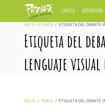
GRÁFICA
AUDIOVISUAL
INICIO
›
FOROS
›
ETIQUETA DEL DEBATE: I
Etiqueta del deb
lenguaje visual 
INICIO
›
FOROS
›
ETIQUETA DEL DEBATE: I