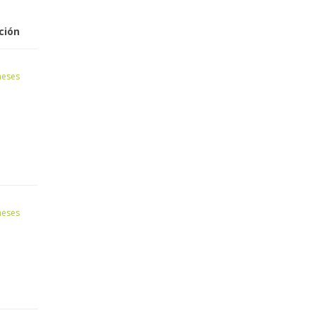
ción
meses
meses