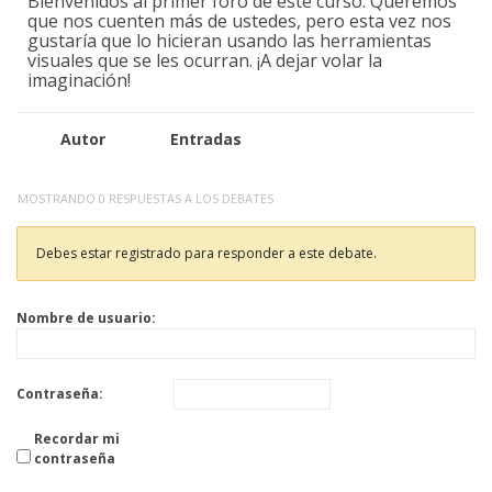
Bienvenidos al primer foro de este curso. Queremos
que nos cuenten más de ustedes, pero esta vez nos
gustaría que lo hicieran usando las herramientas
visuales que se les ocurran. ¡A dejar volar la
imaginación!
Autor
Entradas
MOSTRANDO 0 RESPUESTAS A LOS DEBATES
Debes estar registrado para responder a este debate.
Nombre de usuario:
Contraseña:
Recordar mi
contraseña