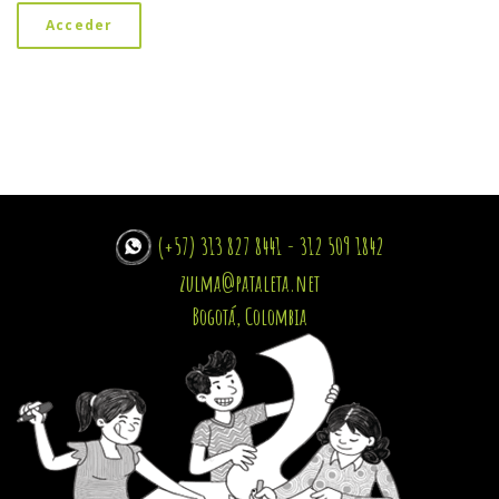
Acceder
(+57) 313 827 8441 - 312 509 1842
zulma@pataleta.net
Bogotá, Colombia