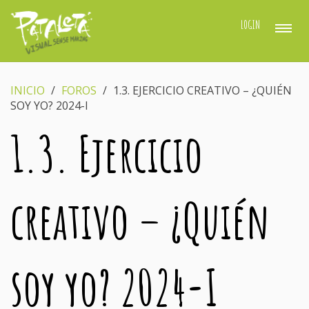
LOGIN
INICIO
›
FOROS
›
1.3. EJERCICIO CREATIVO – ¿QUIÉN
SOY YO? 2024-I
1.3. Ejercicio
creativo – ¿Quién
soy yo? 2024-I