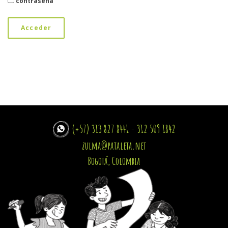
contraseña
Acceder
(+57) 313 827 8441 - 312 509 1842
zulma@pataleta.net
Bogotá, Colombia