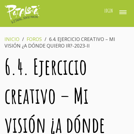
LOGIN
INICIO
›
FOROS
›
6.4. EJERCICIO CREATIVO – MI
VISIÓN ¿A DÓNDE QUIERO IR?-2023-II
6.4. Ejercicio
creativo – Mi
visión ¿a dónde