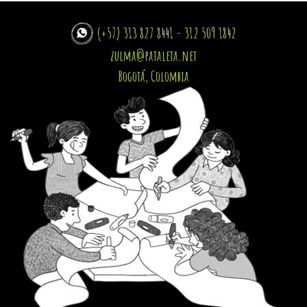
(+57) 313 827 8441 - 312 509 1842
zulma@pataleta.net
Bogotá, Colombia