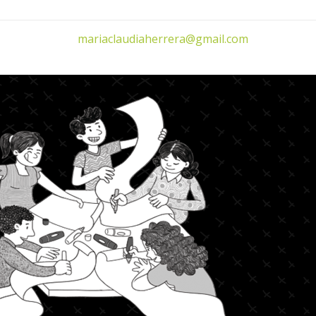
mariaclaudiaherrera@gmail.com