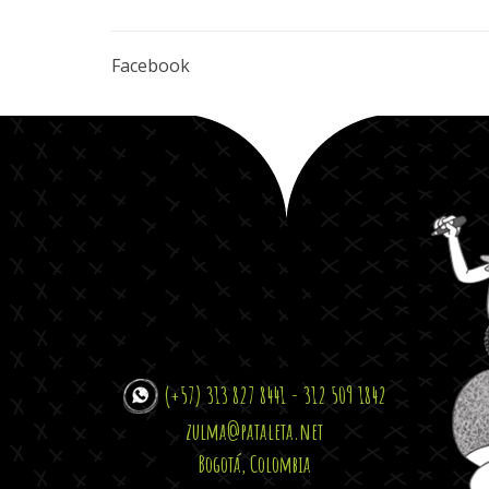
Facebook
(+57) 313 827 8441 - 312 509 1842
zulma@pataleta.net
Bogotá, Colombia