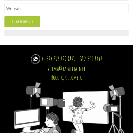
(+57) 313 827 8441 - 312 509 1842
zulma@pataleta.net
Bogotá, Colombia