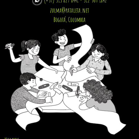
zulma@pataleta.net
Bogotá, Colombia