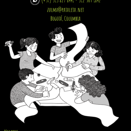
zulma@pataleta.net
Bogotá, Colombia