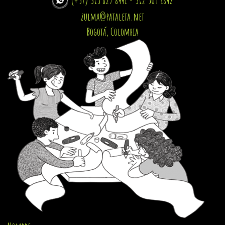
zulma@pataleta.net
Bogotá, Colombia