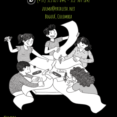
zulma@pataleta.net
Bogotá, Colombia