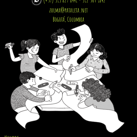
zulma@pataleta.net
Bogotá, Colombia