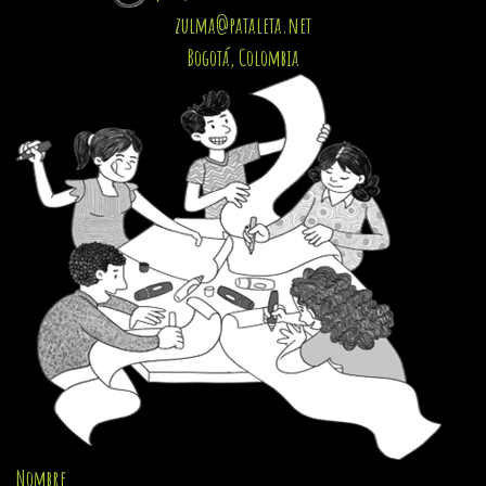
zulma@pataleta.net
Bogotá, Colombia
Nombre