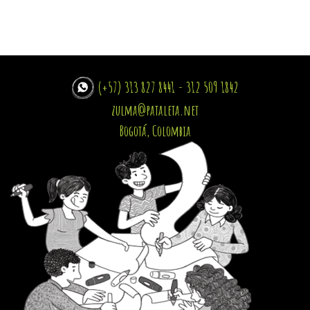
(+57) 313 827 8441 - 312 509 1842
zulma@pataleta.net
Bogotá, Colombia