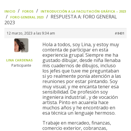
›
›
INICIO
FOROS
INTRODUCCIÓN A LA FACILITACIÓN GRÁFICA – 2023
›
›
RESPUESTA A: FORO GENERAL
FORO GENERAL 2023
2023
12 marzo, 2023 a las 9:34 am
#8431
Hola a todos, soy Lina, y estoy muy
contenta de participar en esta
experiencia grupal. Siempre me ha
gustado dibujar, desde niña llenaba
LINA CARDENAS
mis cuadernos de dibujos, incluso
Participante
los jefes que tuve me preguntaban
si yo realmente ponía atención a las
reuniones por estar pintando. Soy
muy visual, y me encanta tener esa
sensibilidad. De profesión soy
ingeniera industrial , y de vocación
artista. Pinto en acuarela hace
muchos años y he encontrado en
esa técnica un lenguaje hermoso.
Trabaje en mercadeo, finanzas,
comercio exterior, cobranzas,