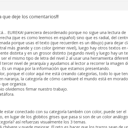
a que deje los comentarios!!!
tá… EUREKA! pareciera desordenado porque no sigue una lectura de
derecha (que es como leemos en español) sino que es radial, del centr
enada porque usas el texto (que recuerden es un dibujo) para dejar cl
ntral más grande y con color (primer nivel), luego hay otros textos en 
ente distinta y en un grosor distinto (segundo nivel) y luego hay un t
er el mismo tipo de letra del nivel 2 al usar una herramienta diferen
l tercer nivel de jerarquía y ayudamos al lector a recorrer la imagen d
 Es un mapa por la información que estamos presentando.
olor, porque el color aquí me está creando categorías, todo lo que te
 en naranja, la categoría de cómo cambiaré el mundo está en morad
o que organiza.
No olvidemos firmar nuestro trabajo.
etáfora.
e estar conectado con su categoría también con color, puede ser el
, en lugar de los globitos grises que pasa si son de un color análogo
tegoría? así refuerzas visualmente los 3 temas.
tá chévere y puede mejorar. El reto es hacer que los trazos sean de u