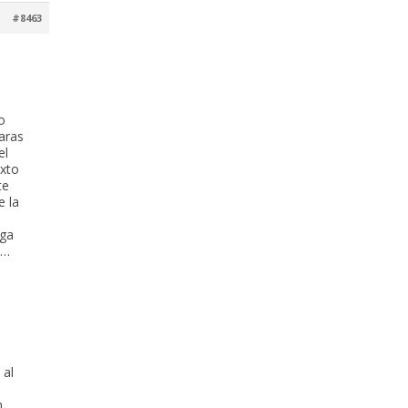
#8463
o
aras
el
exto
te
e la
nga
o…
 al
n