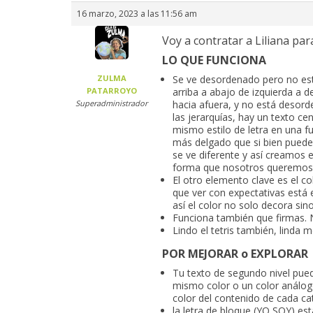
16 marzo, 2023 a las 11:56 am
Voy a contratar a Liliana par
LO QUE FUNCIONA
ZULMA
Se ve desordenado pero no es
PATARROYO
arriba a abajo de izquierda a 
Superadministrador
hacia afuera, y no está desord
las jerarquías, hay un texto ce
mismo estilo de letra en una fu
más delgado que si bien puede s
se ve diferente y así creamos e
forma que nosotros queremos.
El otro elemento clave es el c
que ver con expectativas está
así el color no solo decora sin
Funciona también que firmas. 
Lindo el tetris también, linda m
POR MEJORAR o EXPLORAR
Tu texto de segundo nivel pued
mismo color o un color análogo
color del contenido de cada ca
la letra de bloque (YO SOY) es