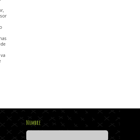
r,
osor
mo
chas
ede
 va
e
Nombre