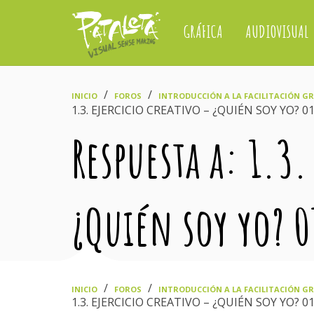
GRÁFICA
AUDIOVISUAL
›
›
INICIO
FOROS
INTRODUCCIÓN A LA FACILITACIÓN GRÁ
1.3. EJERCICIO CREATIVO – ¿QUIÉN SOY YO? 0
Respuesta a: 1.3.
¿Quién soy yo? 
›
›
INICIO
FOROS
INTRODUCCIÓN A LA FACILITACIÓN GRÁ
1.3. EJERCICIO CREATIVO – ¿QUIÉN SOY YO? 0