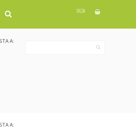
LOGIN
STA A:
STA A: