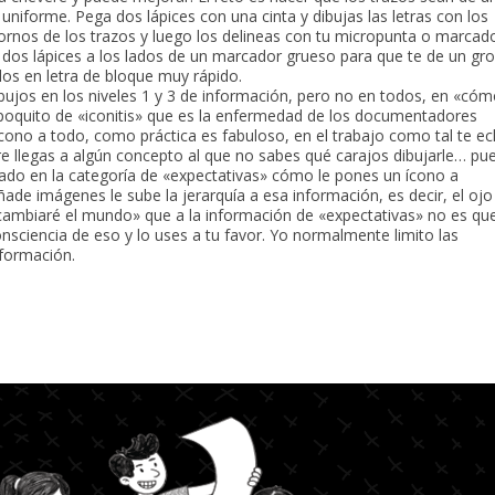
niforme. Pega dos lápices con una cinta y dibujas las letras con los
tornos de los trazos y luego los delineas con tu micropunta o marcado
dos lápices a los lados de un marcador grueso para que te de un gr
los en letra de bloque muy rápido.
ibujos en los niveles 1 y 3 de información, pero no en todos, en «có
poquito de «iconitis» que es la enfermedad de los documentadores
ícono a todo, como práctica es fabuloso, en el trabajo como tal te e
re llegas a algún concepto al que no sabes qué carajos dibujarle… pu
ado en la categoría de «expectativas» cómo le pones un ícono a
ade imágenes le sube la jerarquía a esa información, es decir, el ojo
 cambiaré el mundo» que a la información de «expectativas» no es qu
nsciencia de eso y lo uses a tu favor. Yo normalmente limito las
información.