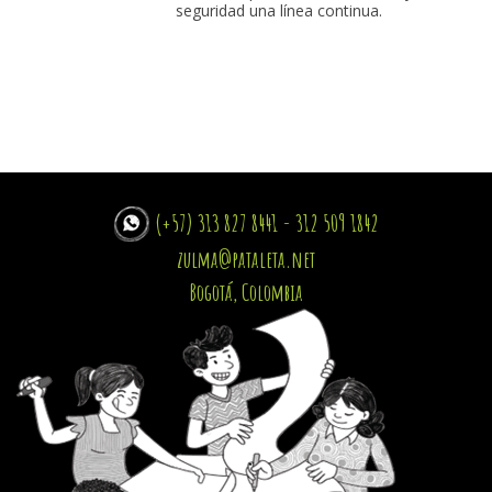
seguridad una línea continua.
(+57) 313 827 8441 - 312 509 1842
zulma@pataleta.net
Bogotá, Colombia