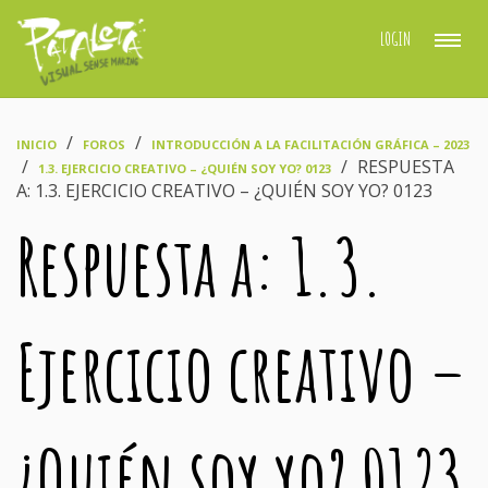
LOGIN
›
›
INICIO
FOROS
INTRODUCCIÓN A LA FACILITACIÓN GRÁFICA – 2023
›
›
RESPUESTA
1.3. EJERCICIO CREATIVO – ¿QUIÉN SOY YO? 0123
A: 1.3. EJERCICIO CREATIVO – ¿QUIÉN SOY YO? 0123
Respuesta a: 1.3.
Ejercicio creativo –
¿Quién soy yo? 0123