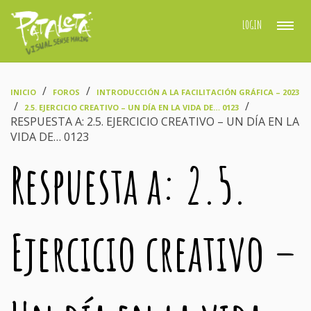
LOGIN
›
›
INICIO
FOROS
INTRODUCCIÓN A LA FACILITACIÓN GRÁFICA – 2023
›
›
2.5. EJERCICIO CREATIVO – UN DÍA EN LA VIDA DE… 0123
RESPUESTA A: 2.5. EJERCICIO CREATIVO – UN DÍA EN LA
VIDA DE… 0123
Respuesta a: 2.5.
Ejercicio creativo –