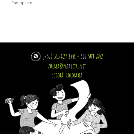
Participante
(+57) 313 827 8441 - 312 509 1842
zulma@pataleta.net
Bogotá, Colombia