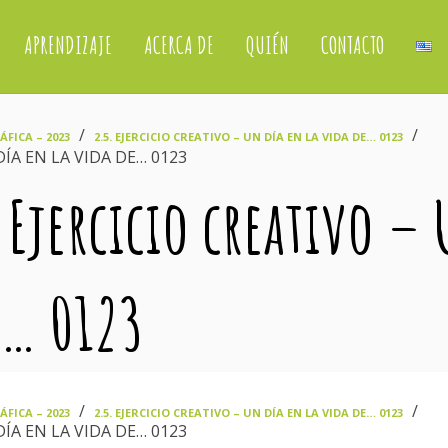
APRENDIZAJE
ACERCA DE
QUIÉN
CONTACTO
›
›
FICA – 2023
2.5. EJERCICIO CREATIVO – UN DÍA EN LA VIDA DE… 0123
DÍA EN LA VIDA DE… 0123
. Ejercicio creativo –
e… 0123
›
›
FICA – 2023
2.5. EJERCICIO CREATIVO – UN DÍA EN LA VIDA DE… 0123
DÍA EN LA VIDA DE… 0123