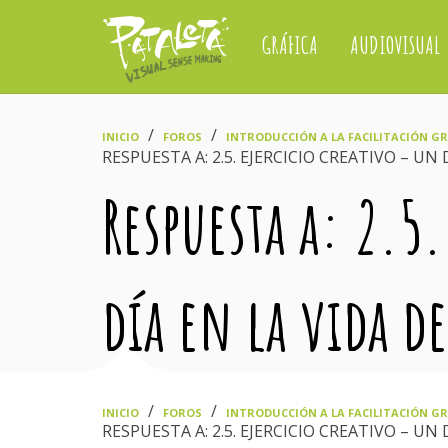
GRÁFICA
AUDIOVISUAL
›
›
INICIO
FOROS
INTRODUCCIÓN A LA FACILITACIÓN GRÁ
RESPUESTA A: 2.5. EJERCICIO CREATIVO – UN 
Respuesta a: 2.5
día en la vida d
›
›
INICIO
FOROS
INTRODUCCIÓN A LA FACILITACIÓN GRÁ
RESPUESTA A: 2.5. EJERCICIO CREATIVO – UN 