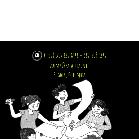
(+57) 313 827 8441 - 312 509 1842
zulma@pataleta.net
Bogotá, Colombia