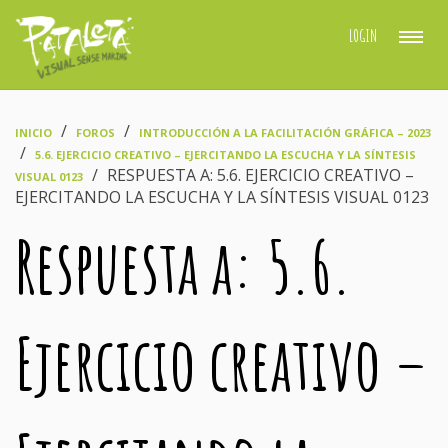
LOGIN
›
›
INICIO
FOROS
INTRODUCCIÓN A LA FACILITACIÓN GRÁFICA – 2023
›
5.6. EJERCICIO CREATIVO – EJERCITANDO LA ESCUCHA Y LA SÍNTESIS
›
RESPUESTA A: 5.6. EJERCICIO CREATIVO –
VISUAL 0123
EJERCITANDO LA ESCUCHA Y LA SÍNTESIS VISUAL 0123
Respuesta a: 5.6.
Ejercicio creativo –