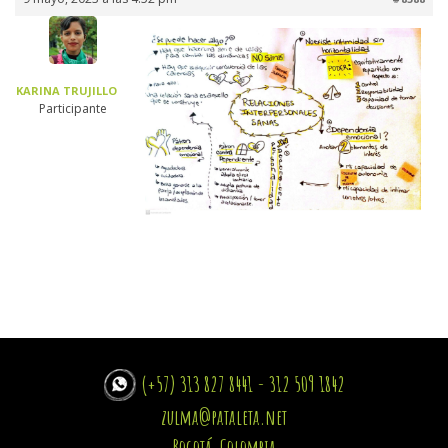
KARINA TRUJILLO
Participante
(+57) 313 827 8441 - 312 509 1842
zulma@pataleta.net
Bogotá, Colombia