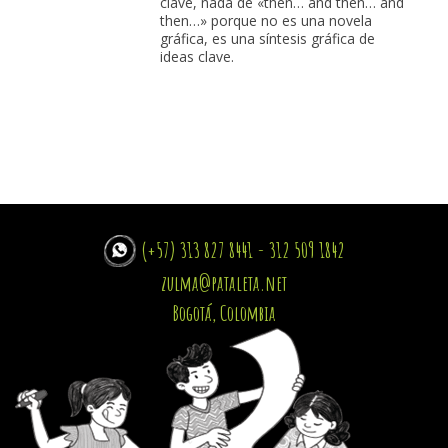
clave, nada de «then… and then… and
then…» porque no es una novela
gráfica, es una síntesis gráfica de
ideas clave.
(+57) 313 827 8441 - 312 509 1842
zulma@pataleta.net
Bogotá, Colombia