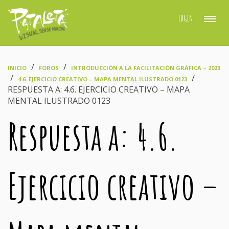
LOGIN
›
›
INICIO
FOROS
INTRODUCCIÓN A LA FACILITACIÓN GRÁFICA – 2023
›
›
4.6. EJERCICIO CREATIVO – MAPA MENTAL ILUSTRADO 0123
RESPUESTA A: 4.6. EJERCICIO CREATIVO – MAPA
MENTAL ILUSTRADO 0123
Respuesta a: 4.6.
Ejercicio creativo –