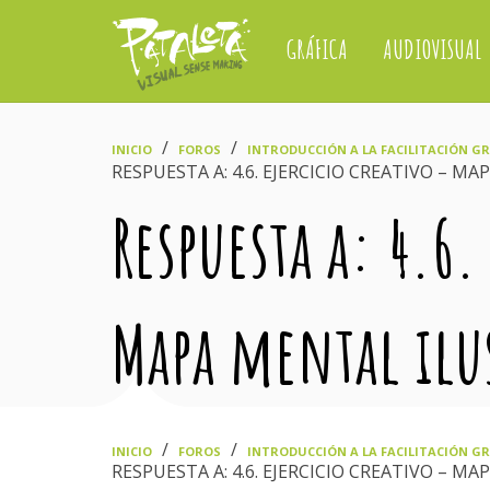
GRÁFICA
AUDIOVISUAL
›
›
INICIO
FOROS
INTRODUCCIÓN A LA FACILITACIÓN GRÁ
RESPUESTA A: 4.6. EJERCICIO CREATIVO – M
Respuesta a: 4.6.
Mapa mental ilu
›
›
INICIO
FOROS
INTRODUCCIÓN A LA FACILITACIÓN GRÁ
RESPUESTA A: 4.6. EJERCICIO CREATIVO – M