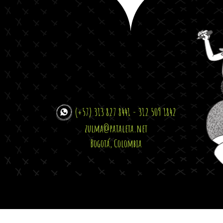
(+57) 313 827 8441 - 312 509 1842
zulma@pataleta.net
Bogotá, Colombia