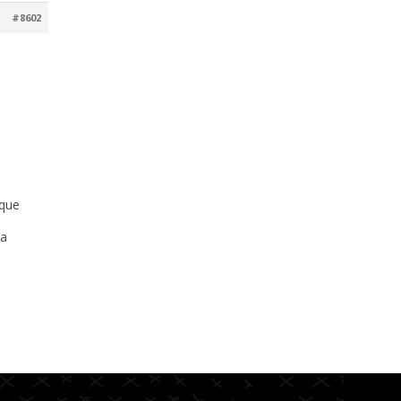
#8602
 que
la