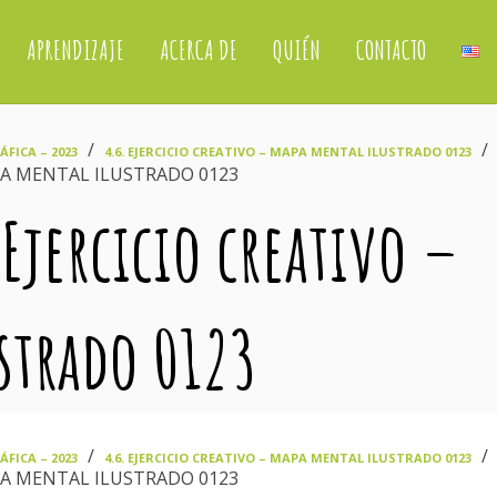
APRENDIZAJE
ACERCA DE
QUIÉN
CONTACTO
›
›
FICA – 2023
4.6. EJERCICIO CREATIVO – MAPA MENTAL ILUSTRADO 0123
APA MENTAL ILUSTRADO 0123
 Ejercicio creativo –
strado 0123
›
›
FICA – 2023
4.6. EJERCICIO CREATIVO – MAPA MENTAL ILUSTRADO 0123
APA MENTAL ILUSTRADO 0123