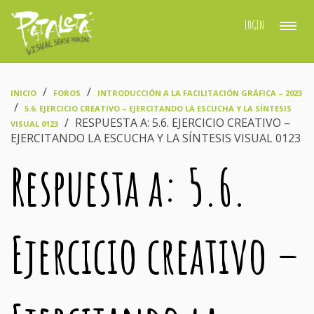
LOGIN
›
›
INICIO
FOROS
INTRODUCCIÓN A LA FACILITACIÓN GRÁFICA – 2023
›
5.6. EJERCICIO CREATIVO – EJERCITANDO LA ESCUCHA Y LA SÍNTESIS
›
RESPUESTA A: 5.6. EJERCICIO CREATIVO –
VISUAL 0123
EJERCITANDO LA ESCUCHA Y LA SÍNTESIS VISUAL 0123
Respuesta a: 5.6.
Ejercicio creativo –