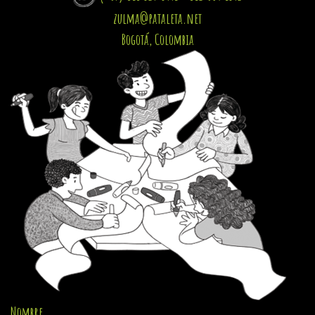
zulma@pataleta.net
Bogotá, Colombia
Nombre