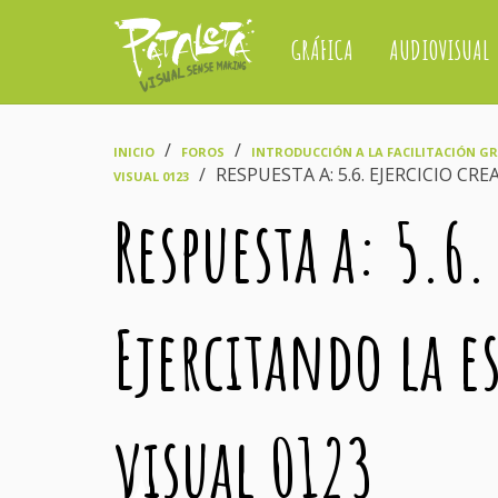
GRÁFICA
AUDIOVISUAL
›
›
INICIO
FOROS
INTRODUCCIÓN A LA FACILITACIÓN GRÁ
›
RESPUESTA A: 5.6. EJERCICIO CR
VISUAL 0123
Respuesta a: 5.6.
Ejercitando la es
visual 0123