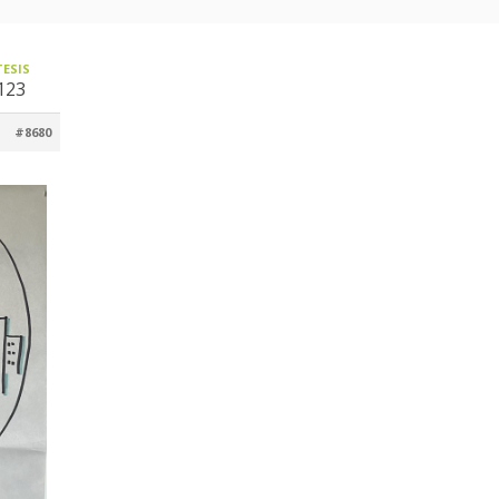
TESIS
123
#8680