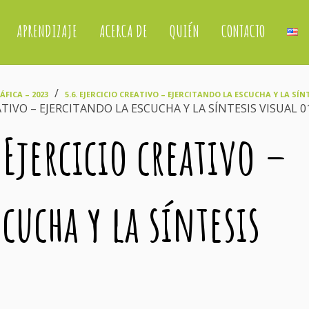
APRENDIZAJE
ACERCA DE
QUIÉN
CONTACTO
›
FICA – 2023
5.6. EJERCICIO CREATIVO – EJERCITANDO LA ESCUCHA Y LA SÍN
EATIVO – EJERCITANDO LA ESCUCHA Y LA SÍNTESIS VISUAL 0
 Ejercicio creativo –
cucha y la síntesis