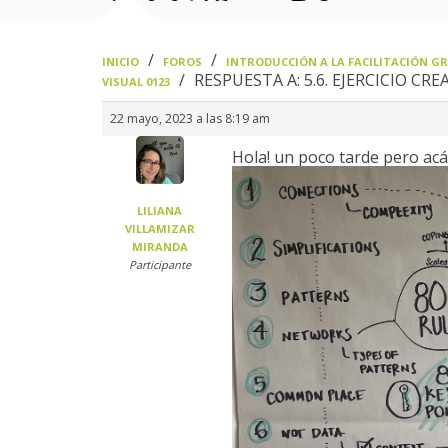
›
›
INICIO
FOROS
INTRODUCCIÓN A LA FACILITACIÓN GRÁ
›
RESPUESTA A: 5.6. EJERCICIO CR
VISUAL 0123
22 mayo, 2023 a las 8:19 am
Hola! un poco tarde pero acá 
LILIANA
VILLAMIZAR
MIRANDA
Participante