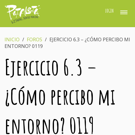
LOGIN
INICIO
›
FOROS
›
EJERCICIO 6.3 – ¿CÓMO PERCIBO MI
ENTORNO? 0119
Ejercicio 6.3 –
¿Cómo percibo mi
entorno? 0119