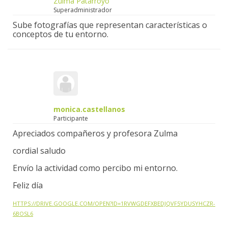
Zulma Patarroyo
Superadministrador
Sube fotografías que representan características o
conceptos de tu entorno.
monica.castellanos
Participante
Apreciados compañeros y profesora Zulma
cordial saludo
Envío la actividad como percibo mi entorno.
Feliz día
HTTPS://DRIVE.GOOGLE.COM/OPEN?ID=1RVWGDEFXBEDJQVF5YDUSYHCZR-
6BOSL6