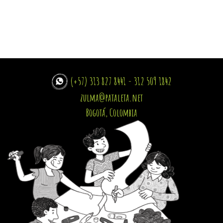
(+57) 313 827 8441 - 312 509 1842
zulma@pataleta.net
Bogotá, Colombia