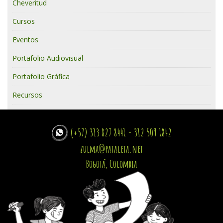
Cheveritud
Cursos
Eventos
Portafolio Audiovisual
Portafolio Gráfica
Recursos
(+57) 313 827 8441 - 312 509 1842
zulma@pataleta.net
Bogotá, Colombia