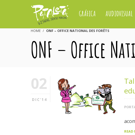
GRÁFICA
AUDIOVISUAL
HOME
ONF – OFFICE NATIONAL DES FORÊTS
ONF – Office Nat
02
Tal
ed
DIC'14
PORTA
acom
READ