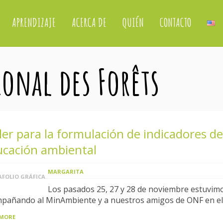
APRENDIZAJE
ACERCA DE
QUIÉN
CONTACTO
ional des Forêts
ler para la formulación de indicadores de
ucación ambiental
MARGARITA
FOLIO GRÁFICA
Los pasados 25, 27 y 28 de noviembre estuvim
pañando al MinAmbiente y a nuestros amigos de ONF en el
 MORE