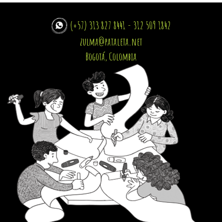
(+57) 313 827 8441 - 312 509 1842
zulma@pataleta.net
Bogotá, Colombia