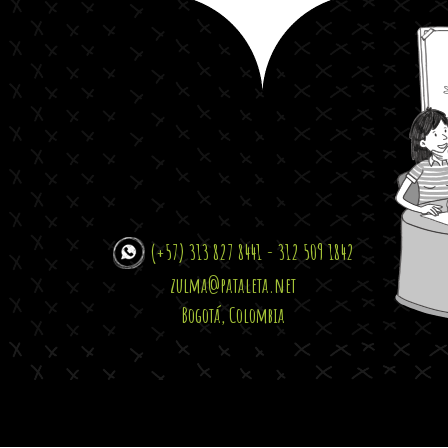
(+57) 313 827 8441 - 312 509 1842
zulma@pataleta.net
Bogotá, Colombia