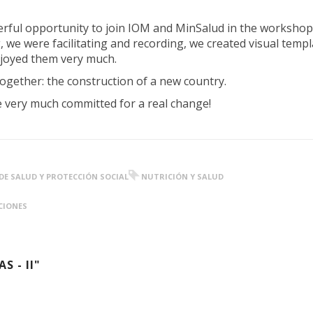
erful opportunity to join IOM and MinSalud in the workshop
 we were facilitating and recording, we created visual temp
enjoyed them very much.
together: the construction of a new country.
 very much committed for a real change!
DE SALUD Y PROTECCIÓN SOCIAL
NUTRICIÓN Y SALUD
CIONES
 - II"