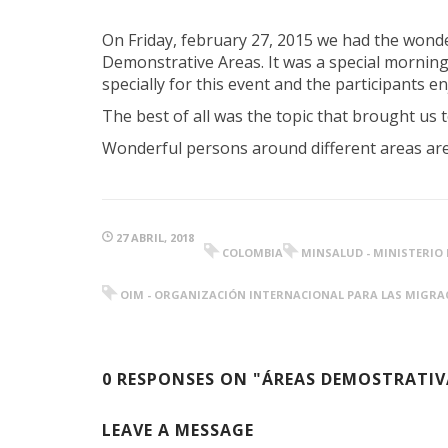
On Friday, february 27, 2015 we had the wond
Demonstrative Areas. It was a special morning,
specially for this event and the participants 
The best of all was the topic that brought us 
Wonderful persons around different areas are
27 ABRIL, 2018
COLOMBIA
MINSALUD - MINISTERIO 
OIM - ORGANIZACIÓN INTERNACIONAL PARA LAS MIGRA
0 RESPONSES ON "ÁREAS DEMOSTRATIVAS
LEAVE A MESSAGE