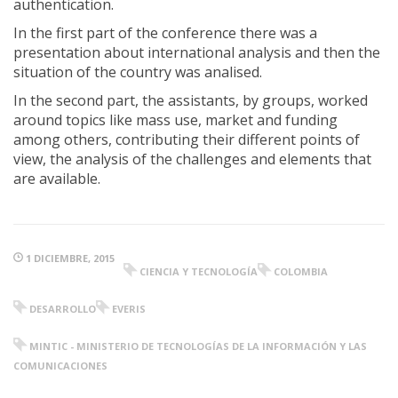
authentication.
In the first part of the conference there was a
presentation about international analysis and then the
situation of the country was analised.
In the second part, the assistants, by groups, worked
around topics like mass use, market and funding
among others, contributing their different points of
view, the analysis of the challenges and elements that
are available.
1 DICIEMBRE, 2015
CIENCIA Y TECNOLOGÍA
COLOMBIA
DESARROLLO
EVERIS
MINTIC - MINISTERIO DE TECNOLOGÍAS DE LA INFORMACIÓN Y LAS
COMUNICACIONES