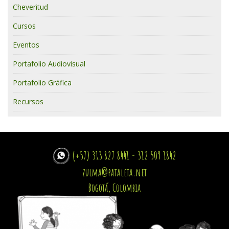
Cheveritud
Cursos
Eventos
Portafolio Audiovisual
Portafolio Gráfica
Recursos
(+57) 313 827 8441 - 312 509 1842
zulma@pataleta.net
Bogotá, Colombia