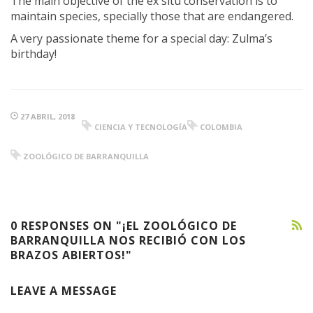
The main objective of the ex situ conservation is to
maintain species, specially those that are endangered.
A very passionate theme for a special day: Zulma’s
birthday!
27 ABRIL, 2018
CIENCIA Y TECNOLOGÍA
COLOMBIA
ZOOLÓGICO DE BARRANQUILLA
0 RESPONSES ON "¡EL ZOOLÓGICO DE
BARRANQUILLA NOS RECIBIÓ CON LOS
BRAZOS ABIERTOS!"
LEAVE A MESSAGE