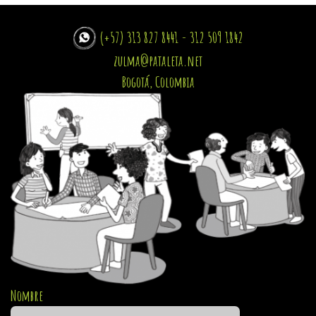
(+57) 313 827 8441 - 312 509 1842
zulma@pataleta.net
Bogotá, Colombia
Nombre