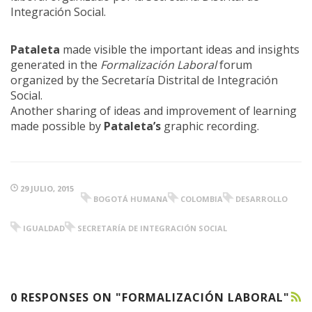
Integración Social.
Pataleta
made visible the important ideas and insights
generated in the
Formalización Laboral
forum
organized by the Secretaría Distrital de Integración
Social.
Another sharing of ideas and improvement of learning
made possible by
Pataleta’s
graphic recording.
29 JULIO, 2015
BOGOTÁ HUMANA
COLOMBIA
DESARROLLO
IGUALDAD
SECRETARÍA DE INTEGRACIÓN SOCIAL
0 RESPONSES ON "FORMALIZACIÓN LABORAL"