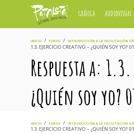
GRÁFICA
AUDIOVISUAL
›
›
INICIO
FOROS
INTRODUCCIÓN A LA FACILITACIÓN GRÁ
1.3. EJERCICIO CREATIVO – ¿QUIÉN SOY YO? 0
Respuesta a: 1.3.
¿Quién soy yo? 
›
›
INICIO
FOROS
INTRODUCCIÓN A LA FACILITACIÓN GRÁ
1.3. EJERCICIO CREATIVO – ¿QUIÉN SOY YO? 0