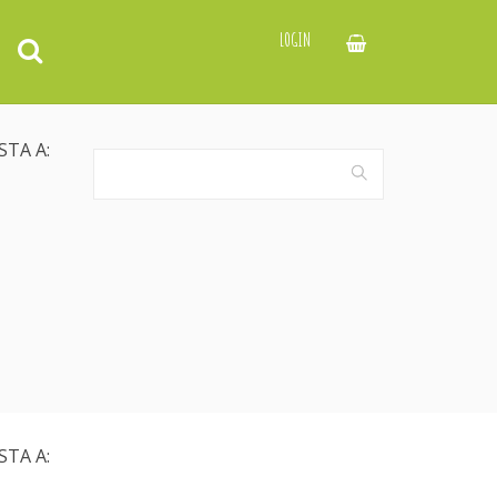
LOGIN
STA A:
STA A: