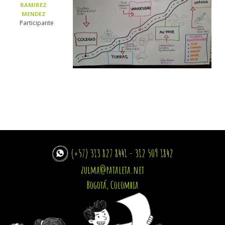
RAMIREZ
MENDEZ
Participante
(+57) 313 827 8441 - 312 509 1842
zulma@pataleta.net
Bogotá, Colombia