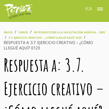
LOGIN
›
›
INICIO
FOROS
INTRODUCCIÓN A LA FACILITACIÓN GRÁFICA – 2023
›
›
3.7. EJERCICIO CREATIVO – ¿CÓMO LLEGUÉ AQUÍ? 0123
RESPUESTA A: 3.7. EJERCICIO CREATIVO – ¿CÓMO
LLEGUÉ AQUÍ? 0123
Respuesta a: 3.7.
Ejercicio creativo –