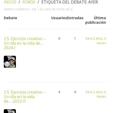
INICIO
›
FOROS
›
ETIQUETA DEL DEBATE: AYER
VIENDO 3 DEBATES - DEL 1 AL 3 (DE UN TOTAL DE 3)
Debate
Usuarios
Entradas
Última
publicación
2.5. Ejercicio creativo –
0
1
hace 2 años, 6
Un día en la vida de…
meses
2024-I
2.5. Ejercicio creativo –
4
9
hace 2 años, 6
Un día en la vida
meses
de…-2023-II