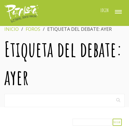
LOGIN
INICIO
›
FOROS
›
ETIQUETA DEL DEBATE: AYER
Etiqueta del debate:
ayer