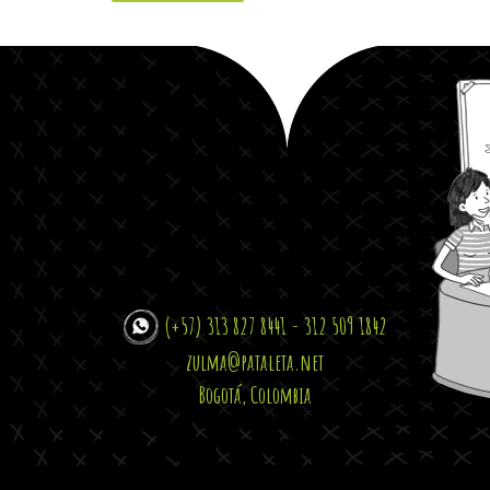
(+57) 313 827 8441 - 312 509 1842
zulma@pataleta.net
Bogotá, Colombia