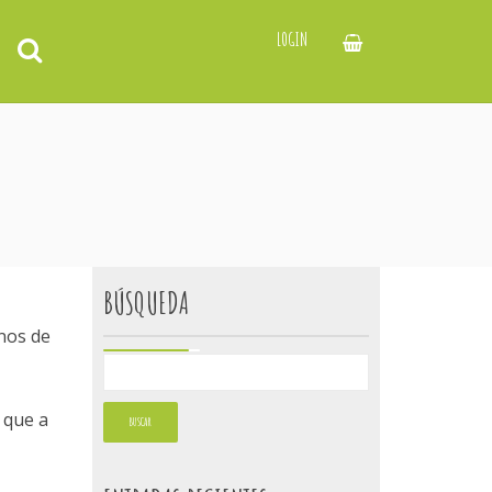
LOGIN
BÚSQUEDA
nos de
 que a