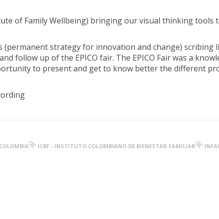
te of Family Wellbeing) bringing our visual thinking tools t
s (permanent strategy for innovation and change) scribing l
 and follow up of the EPICO fair. The EPICO Fair was a know
ortunity to present and get to know better the different pr
cording
COLOMBIA
ICBF - INSTITUTO COLOMBIANO DE BIENESTAR FAMILIAR
INFA