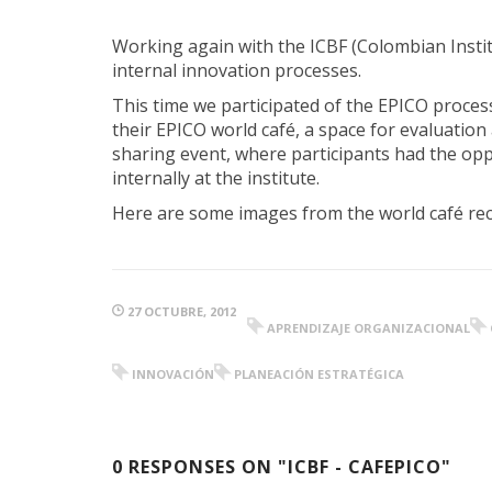
Working again with the ICBF (Colombian Institu
internal innovation processes.
This time we participated of the EPICO proces
their EPICO world café, a space for evaluation
sharing event, where participants had the opp
internally at the institute.
Here are some images from the world café re
27 OCTUBRE, 2012
APRENDIZAJE ORGANIZACIONAL
INNOVACIÓN
PLANEACIÓN ESTRATÉGICA
0 RESPONSES ON "ICBF - CAFEPICO"